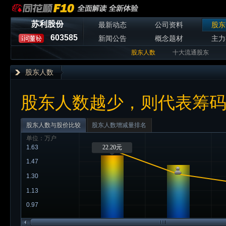
苏利股份
最新动态
公司资料
股东
603585
新闻公告
概念题材
主力
股东人数
十大流通股东
股东人数
股东人数越少，则代表筹
股东人数与股价比较
股东人数增减量排名
单位：万户
1.63
22.20元
1.47
1.30
1.13
0.97