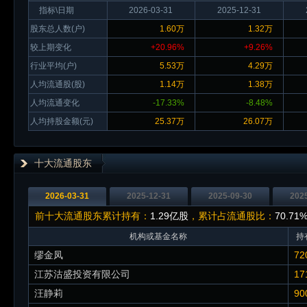
指标\日期
2026-03-31
2025-12-31
股东总人数(户)
1.60万
1.32万
较上期变化
+20.96%
+9.26%
行业平均(户)
5.53万
4.29万
人均流通股(股)
1.14万
1.38万
人均流通变化
-17.33%
-8.48%
人均持股金额(元)
25.37万
26.07万
十大流通股东
2026-03-31
2025-12-31
2025-09-30
202
前十大流通股东累计持有：
1.29亿股
，累计占流通股比：
70.71
机构或基金名称
持
缪金凤
72
江苏沽盛投资有限公司
17
汪静莉
90