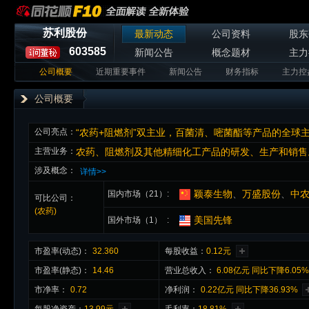
苏利股份
最新动态
公司资料
股东
603585
新闻公告
概念题材
主力
公司概要
近期重要事件
新闻公告
财务指标
主力控
公司概要
公司亮点：
“农药+阻燃剂”双主业，百菌清、嘧菌酯等产品的全球
主营业务：
农药、阻燃剂及其他精细化工产品的研发、生产和销售
涉及概念：
详情>>
颖泰生物
、
万盛股份
、
中
国内市场（21）
可比公司：
(农药)
美国先锋
国外市场（1）
市盈率(动态)：
32.360
每股收益：
0.12元
市盈率(静态)：
14.46
营业总收入：
6.08亿元 同比下降6.05
市净率：
0.72
净利润：
0.22亿元 同比下降36.93%