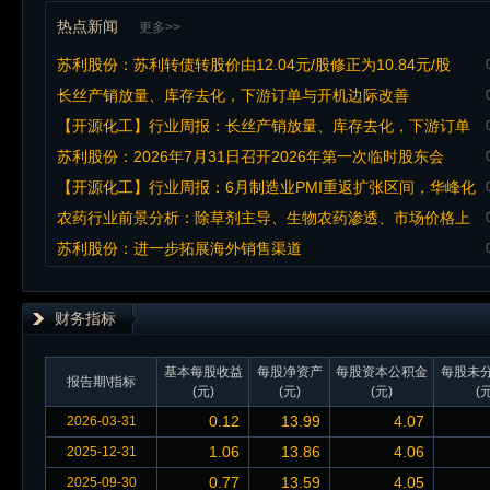
热点新闻
更多>>
苏利股份：苏利转债转股价由12.04元/股修正为10.84元/股
长丝产销放量、库存去化，下游订单与开机边际改善
【开源化工】行业周报：长丝产销放量、库存去化，下游订单
与开机边际改善
苏利股份：2026年7月31日召开2026年第一次临时股东会
【开源化工】行业周报：6月制造业PMI重返扩张区间，华峰化
学、盐湖股份等发布半年度业绩预告
农药行业前景分析：除草剂主导、生物农药渗透、市场价格上
行催生结构性机会
苏利股份：进一步拓展海外销售渠道
财务指标
基本每股收益
每股净资产
每股资本公积金
每股未
报告期\指标
(元)
(元)
(元)
(元
0.12
13.99
4.07
2026-03-31
1.06
13.86
4.06
2025-12-31
0.77
13.59
4.05
2025-09-30