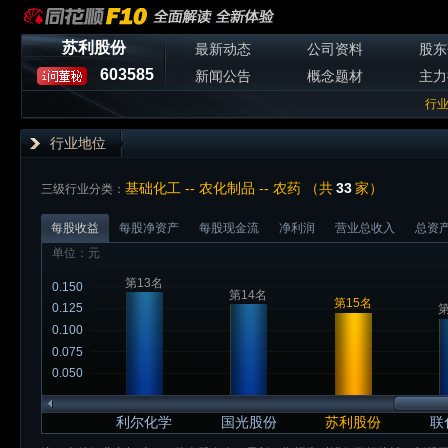
苏利股份
最新动态
公司资料
股东
603585
新闻公告
概念题材
主力
行
行业地位
基础化工 -- 农化制品 -- 农药 （共
33
家）
三级行业分类：
每股收益
每股净资产
每股现金流
净利润
营业总收入
总资
单位：元
第13名
0.150
第14名
第15名
0.125
第
0.100
0.075
0.050
利尔化学
国光股份
苏利股份
联